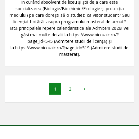
În curând absolvent de liceu și știi deja care este
specializarea (Biologie/Biochimie/Ecologie și protecția
mediului) pe care dorești să o studiezi ca viitor student? Sau
licențiat hotărât asupra programului masteral de urmat?
Iată principalele repere calendaristice ale Admiterii 2026! Vei
găsi mai multe detalii la https://www.bio.uaic.ro/?
page_id=545 (Admitere studii de licență) și
la https://www.bio.uaic.ro/?page_id=519 (Admitere studii de
masterat).
Navigare
Pagină
Pagină
1
2
în
articole