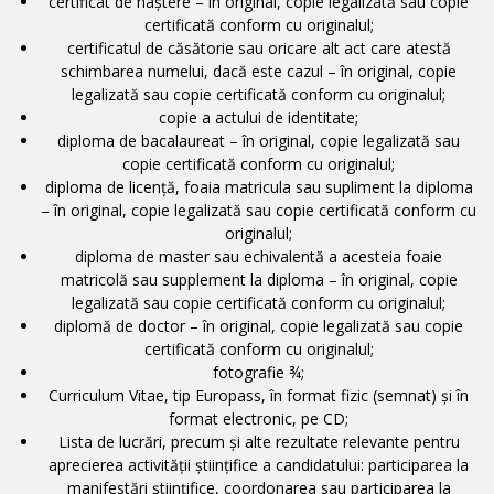
certificat de naştere – în original, copie legalizată sau copie
certificată conform cu originalul;
certificatul de căsătorie sau oricare alt act care atestă
schimbarea numelui, dacă este cazul – în original, copie
legalizată sau copie certificată conform cu originalul;
copie a actului de identitate;
diploma de bacalaureat – în original, copie legalizată sau
copie certificată conform cu originalul;
diploma de licență, foaia matricula sau supliment la diploma
– în original, copie legalizată sau copie certificată conform cu
originalul;
diploma de master sau echivalentă a acesteia foaie
matricolă sau supplement la diploma – în original, copie
legalizată sau copie certificată conform cu originalul;
diplomă de doctor – în original, copie legalizată sau copie
certificată conform cu originalul;
fotografie ¾;
Curriculum Vitae, tip Europass, în format fizic (semnat) și în
format electronic, pe CD;
Lista de lucrări, precum și alte rezultate relevante pentru
aprecierea activității științifice a candidatului: participarea la
manifestări științifice, coordonarea sau participarea la