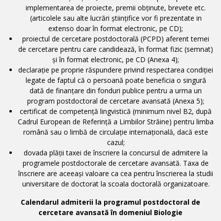
implementarea de proiecte, premii obținute, brevete etc.
(articolele sau alte lucrări științifice vor fi prezentate in
extenso doar în format electronic, pe CD);
proiectul de cercetare postdoctorală (PCPD) aferent temei
de cercetare pentru care candidează, în format fizic (semnat)
şi în format electronic, pe CD (Anexa 4);
declarație pe proprie răspundere privind respectarea condiției
legate de faptul că o persoană poate beneficia o singură
dată de finanţare din fonduri publice pentru a urma un
program postdoctoral de cercetare avansată (Anexa 5);
certificat de competență lingvistică (minimum nivel B2, după
Cadrul European de Referință a Limbilor Străine) pentru limba
română sau o limbă de circulație internațională, dacă este
cazul;
dovada plății taxei de înscriere la concursul de admitere la
programele postdoctorale de cercetare avansată. Taxa de
înscriere are aceeași valoare ca cea pentru înscrierea la studii
universitare de doctorat la scoala doctorală organizatoare.
Calendarul admiterii
la programul postdoctoral de
cercetare avansată în domeniul Biologie