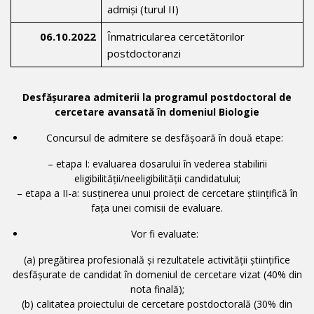
admiși (turul II)
06.10.2022
Înmatricularea cercetătorilor
postdoctoranzi
Desfășurarea admiterii la programul postdoctoral de
cercetare avansată în domeniul Biologie
Concursul de admitere se desfășoară în două etape:
– etapa I: evaluarea dosarului în vederea stabilirii
eligibilității/neeligibilității candidatului;
– etapa a II-a: susținerea unui proiect de cercetare științifică în
fața unei comisii de evaluare.
Vor fi evaluate:
(a) pregătirea profesională şi rezultatele activităţii ştiinţifice
desfășurate de candidat în domeniul de cercetare vizat (40% din
nota finală);
(b) calitatea proiectului de cercetare postdoctorală (30% din