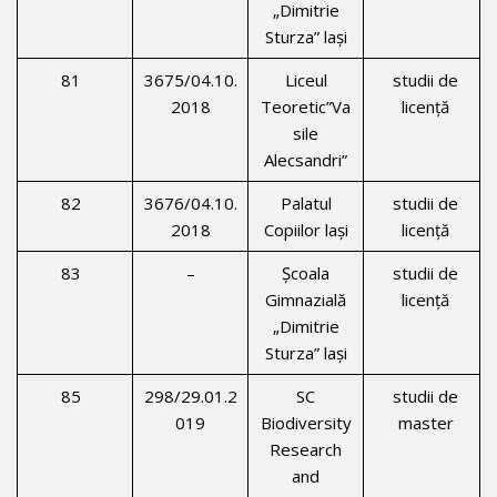
„Dimitrie
Sturza” laşi
81
3675/04.10.
Liceul
studii de
2018
Teoretic”Va
licenţă
sile
Alecsandri”
82
3676/04.10.
Palatul
studii de
2018
Copiilor laşi
licenţă
83
–
Şcoala
studii de
Gimnazială
licenţă
„Dimitrie
Sturza” laşi
85
298/29.01.2
SC
studii de
019
Biodiversity
master
Research
and