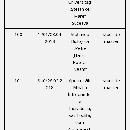
Universității
„Ştefan cel
Mare”
Suceava
100
1201/03.04.
Ştațiunea
studii de
2018
Biologică
master
„Petre
Jitariu”
Potoci-
Neamţ
101
840/26.02.2
Apetrei Gh.
studii de
018
Mihăiţă
master
Întreprinder
e
Individuală,
sat Topliţa,
com.
Grumăzeşti