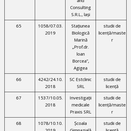
and
Consulting
S.R.L., laşi
65
1058/07.03.
Staţiunea
studii de
2019
Biologică
licenţă/maste
Marină
r
„Prof.dr.
loan
Borcea”,
Agigea
66
4242/24.10.
SC Estclinic
studii de
2018
SRL
licenţă
67
1537/10.05.
Investigaţii
studii de
2018
medicale
licenţă/maste
Praxis SRL
r
68
1078/10.10.
Şcoala
studii de
2019
Gimnazială
licenţă