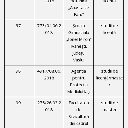
2018
Botanică
licenţă
„Anastasie
Fătu”
97
773/04.06.2
Şcoala
studii de
018
Gimnazială
licenţă
„Ionel Miron”
Ivăneşti,
judeţul
Vaslui
98
4917/08.06.
Agenţia
studii de
2018
pentru
licenţă/maste
Protecţia
r
Mediului laşi
99
275/26.03.2
Facultatea
studii de
018
de
master
Silvicultură
din cadrul