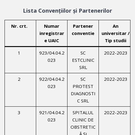
Lista Convențiilor și Partenerilor
Nr. crt.
Numar
Partener
An
inregistrar
conventie
universitar /
e UAIC
Tip studii
1
923/04.04.2
SC
2022-2023
023
ESTCLINIC
SRL
2
922/04.04.2
SC
2022-2023
023
PROTEST
DIAGNOSTI
C SRL
3
921/04.04.2
SPITALUL
2022-2023
023
CLINIC DE
OBSTRETIC
Ă ȘI