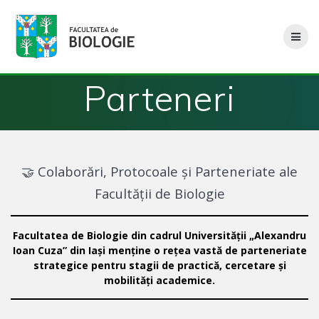
Skip
to
content
Parteneri
🤝 Colaborări, Protocoale și Parteneriate ale
Facultății de Biologie
Facultatea de Biologie din cadrul Universității „Alexandru
Ioan Cuza” din Iași menține o rețea vastă de parteneriate
strategice pentru stagii de practică, cercetare și
mobilități academice.