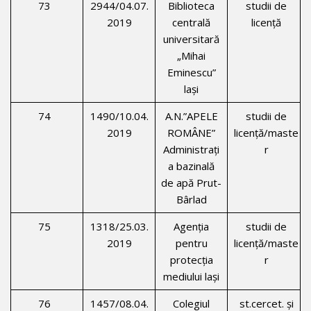
73
2944/04.07.
Biblioteca
studii de
2019
centrală
licenţă
universitară
„Mihai
Eminescu”
laşi
74
1490/10.04.
A.N.”APELE
studii de
2019
ROMÂNE”
licență/maste
Administraţi
r
a bazinală
de apă Prut-
Bârlad
75
1318/25.03.
Agenţia
studii de
2019
pentru
licență/maste
protecţia
r
mediului laşi
76
1457/08.04.
Colegiul
st.cercet. şi