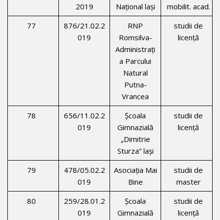
2019
Naţional laşi
mobilit. acad.
77
876/21.02.2
RNP
studii de
019
Romsilva-
licenţă
Administraţi
a Parcului
Natural
Putna-
Vrancea
78
656/11.02.2
Şcoala
studii de
019
Gimnazială
licenţă
„Dimitrie
Sturza” laşi
79
478/05.02.2
Asociaţia Mai
studii de
019
Bine
master
80
259/28.01.2
Şcoala
studii de
019
Gimnazială
licenţă