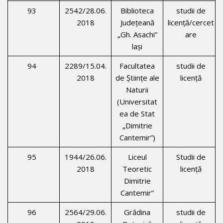
93
2542/28.06.
Biblioteca
studii de
2018
Județeană
licenţă/cercet
„Gh. Asachi”
are
laşi
94
2289/15.04.
Facultatea
studii de
2018
de Ştiinţe ale
licenţă
Naturii
(Universitat
ea de Stat
„Dimitrie
Cantemir”)
95
1944/26.06.
Liceul
Studii de
2018
Teoretic
licenţă
Dimitrie
Cantemir”
96
2564/29.06.
Grădina
studii de