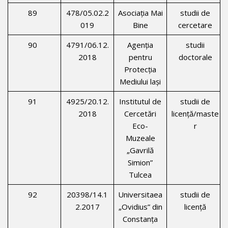
89
478/05.02.2
Asociaţia Mai
studii de
019
Bine
cercetare
90
4791/06.12.
Agenţia
studii
2018
pentru
doctorale
Protecţia
Mediului laşi
91
4925/20.12.
Institutul de
studii de
2018
Cercetări
licenţă/maste
Eco-
r
Muzeale
„Gavrilă
Simion”
Tulcea
92
20398/14.1
Universitaea
studii de
2.2017
„Ovidius” din
licenţă
Constanţa