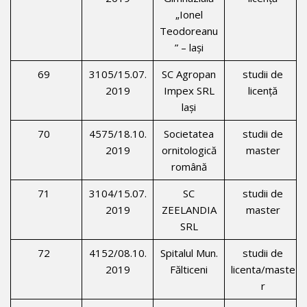
„Ionel
Teodoreanu
” – laşi
69
3105/15.07.
SC Agropan
studii de
2019
Impex SRL
licenţă
laşi
70
4575/18.10.
Societatea
studii de
2019
ornitologică
master
română
71
3104/15.07.
SC
studii de
2019
ZEELANDIA
master
SRL
72
4152/08.10.
Spitalul Mun.
studii de
2019
Fălticeni
licenta/maste
r