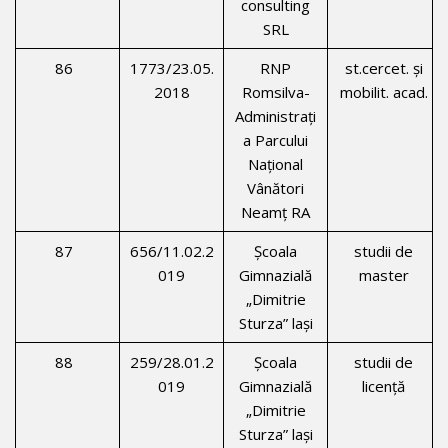
consulting
SRL
86
1773/23.05.
RNP
st.cercet. şi
2018
Romsilva-
mobilit. acad.
Administraţi
a Parcului
Naţional
Vânători
Neamţ RA
87
656/11.02.2
Şcoala
studii de
019
Gimnazială
master
„Dimitrie
Sturza” laşi
88
259/28.01.2
Şcoala
studii de
019
Gimnazială
licenţă
„Dimitrie
Sturza” laşi