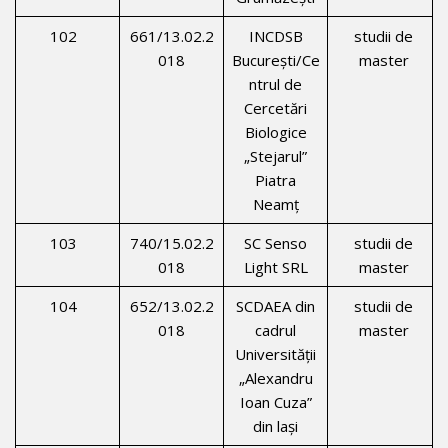
102
661/13.02.2
INCDSB
studii de
018
Bucureşti/Ce
master
ntrul de
Cercetări
Biologice
„Stejarul”
Piatra
Neamţ
103
740/15.02.2
SC Senso
studii de
018
Light SRL
master
104
652/13.02.2
SCDAEA din
studii de
018
cadrul
master
Universității
„Alexandru
Ioan Cuza”
din laşi