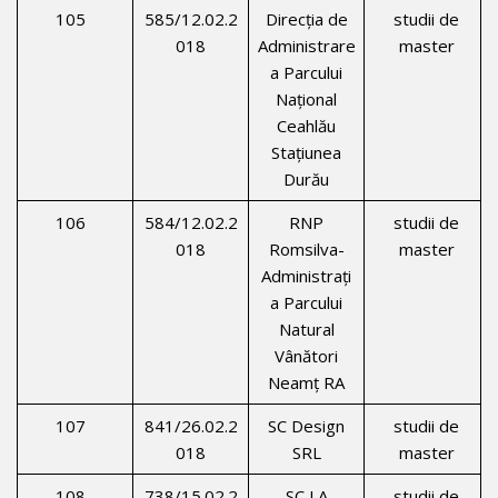
105
585/12.02.2
Direcţia de
studii de
018
Administrare
master
a Parcului
Național
Ceahlău
Stațiunea
Durău
106
584/12.02.2
RNP
studii de
018
Romsilva-
master
Administrați
a Parcului
Natural
Vânători
Neamţ RA
107
841/26.02.2
SC Design
studii de
018
SRL
master
108
738/15.02.2
SC LA
studii de