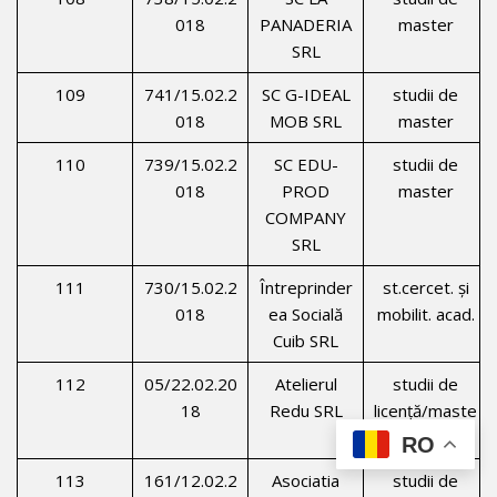
018
PANADERIA
master
SRL
109
741/15.02.2
SC G-IDEAL
studii de
018
MOB SRL
master
110
739/15.02.2
SC EDU-
studii de
018
PROD
master
COMPANY
SRL
111
730/15.02.2
Întreprinder
st.cercet. şi
018
ea Socială
mobilit. acad.
Cuib SRL
112
05/22.02.20
Atelierul
studii de
18
Redu SRL
licenţă/maste
r
RO
113
161/12.02.2
Asociatia
studii de