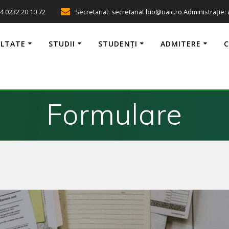
4 0232 20 10 72
Secretariat: secretariat.bio@uaic.ro Administrație:
ULTATE
STUDII
STUDENȚI
ADMITERE
Formulare