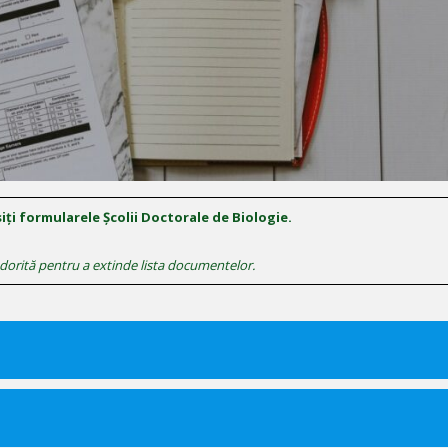
ți formularele Școlii Doctorale de Biologie.
 dorită pentru a extinde lista documentelor.