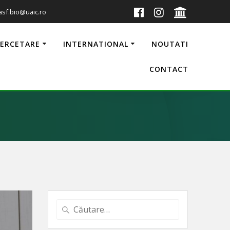
 asf.bio@uaic.ro
CERCETARE
INTERNATIONAL
NOUTATI
CONTACT
Caută
după: