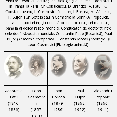
Primii profesori ai Facultății de Biologie și-au susținut doctoratul
în Franța, la Paris (Gr. Cobâlcescu, D. Brândză, A. Fătu, I.C.
Constantineanu, L. Cosmovici, N. Leon, I. Borcea, M. Vlădescu,
P. Bujor, I.Gr. Botez) sau în Germania la Bonn (Al. Popovici),
devenind apoi ei înșiși conducători de doctorat, cei mai mulți
până la al doilea război mondial. Conducători de doctorat între
cele două războaie mondiale: Constantin Papp (Botanică), Paul
Bujor (Anatomie comparată), Constantin Motaș (Zoologie) și
Leon Cosmovici (Fiziologie animală).
Anastasie
Leon
Ioan
Paul
Alexandru
Fătu
Cosmovic
Borcea
Bujor
Popovici
(1816-
i
(1879-
(1862-
(1866-
1886)
(1857-
1936)
1952)
1941)
1921)