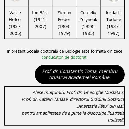
Vasile
Ion Băra
Zicman
Corneliu
Iordachi
Hefco
(1941-
Feider
Zolyneak
Tudose
(1937-
2007)
(1903-
(1928-
(1937-
2005)
1979)
1985)
1997)
În prezent Școala doctorală de Biologie este formată din zece
conducători de doctorat
.
Prof. dr. Constantin Toma, membru
titular al Academiei Române.
Alese mulțumiri, Prof. dr. Gheorghe Mustață și
Prof. dr. Cătălin Tănase, directorul Grădinii Botanice
„Anastasie Fătu” din Iași,
pentru amabilitatea de a pune la dispoziție ilustrația
utilizată.