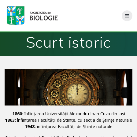
Skip
to
content
Scurt istoric
1860:
înființarea Universității Alexandru Ioan Cuza din Iași
1863:
înființarea Facultății de Științe, cu secția de Științe naturale
1948:
înființarea Facultății de Științe naturale