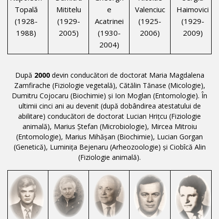
Topală
Mititelu
e
Valenciuc
Haimovici
(1928-
(1929-
Acatrinei
(1925-
(1929-
1988)
2005)
(1930-
2006)
2009)
2004)
După
2000
devin conducători de doctorat Maria Magdalena
Zamfirache (Fiziologie vegetală), Cătălin Tănase (Micologie),
Dumitru Cojocaru (Biochimie) și Ion Moglan (Entomologie). În
ultimii cinci ani au devenit (după dobândirea atestatului de
abilitare) conducători de doctorat Lucian Hrițcu (Fiziologie
animală), Marius Ștefan (Microbiologie), Mircea Mitroiu
(Entomologie), Marius Mihășan (Biochimie), Lucian Gorgan
(Genetică), Luminița Bejenaru (Arheozoologie) și Ciobîcă Alin
(Fiziologie animală).