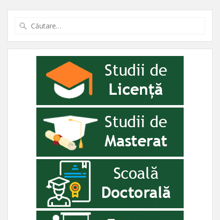
Caută
după: