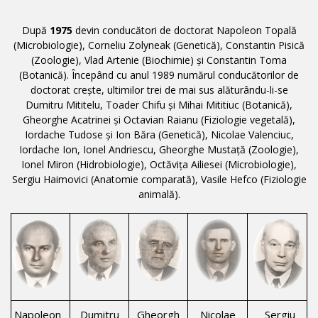
După
1975
devin conducători de doctorat Napoleon Topală
(Microbiologie), Corneliu Zolyneak (Genetică), Constantin Pisică
(Zoologie), Vlad Artenie (Biochimie) și Constantin Toma
(Botanică). Începând cu anul 1989 numărul conducătorilor de
doctorat crește, ultimilor trei de mai sus alăturându-li-se
Dumitru Mititelu, Toader Chifu și Mihai Mititiuc (Botanică),
Gheorghe Acatrinei și Octavian Raianu (Fiziologie vegetală),
Iordache Tudose și Ion Băra (Genetică), Nicolae Valenciuc,
Iordache Ion, Ionel Andriescu, Gheorghe Mustață (Zoologie),
Ionel Miron (Hidrobiologie), Octăvița Ailiesei (Microbiologie),
Sergiu Haimovici (Anatomie comparată), Vasile Hefco (Fiziologie
animală).
Napoleon
Dumitru
Gheorgh
Nicolae
Sergiu