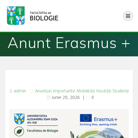
Skip
to
content
Anunt Erasmus +
admin
Anunțuri importante
Mobilități
Noutăți
Studenți
iunie 29, 2026
|
0