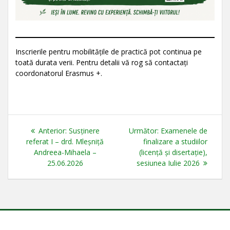
Inscrierile pentru mobilitățile de practică pot continua pe
toată durata verii. Pentru detalii vă rog să contactați
coordonatorul Erasmus +.
Navigare
Articolul
Articolul
Anterior:
Susținere
Următor:
Examenele de
în
anterior:
următor:
referat I – drd. Mleșniță
finalizare a studiilor
Andreea-Mihaela –
(licență și disertație),
articole
25.06.2026
sesiunea Iulie 2026