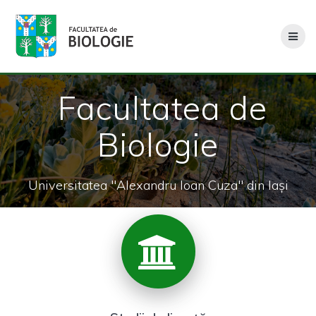
Skip
to
content
Facultatea de
Biologie
Universitatea "Alexandru Ioan Cuza" din Iași