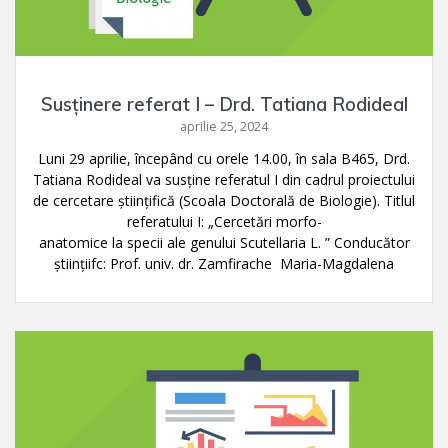
Susținere referat I – Drd. Tatiana Rodideal
aprilie 25, 2024
Luni 29 aprilie, începând cu orele 14.00, în sala B465, Drd.
Tatiana Rodideal va susține referatul I din cadrul proiectului
de cercetare ştiințifică (Scoala Doctorală de Biologie). Titlul
referatului I: „Cercetări morfo-
anatomice la specii ale genului Scutellaria L. ” Conducător
științiifc: Prof. univ. dr. Zamfirache Maria-Magdalena