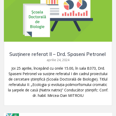
Susținere referat II – Drd. Spaseni Petronel
aprilie 24, 2024
Joi 25 aprilie, începând cu orele 15.00, în sala B373, Drd.
Spaseni Petronel va susține referatul I din cadrul proiectului
de cercetare ştiințifică (Scoala Doctorală de Biologie). Titlul
referatului II: „Ecologia și evoluția polimorfismului cromatic
la șarpele de casă (Natrix natrix)” Conducător științiifc: Conf.
dr. habil. Mircea-Dan MITROIU