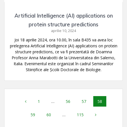
Artificial Intelligence (AI) applications on
protein structure predictions
aprilie 10, 2024
Joi 18 aprilie 2024, ora 10.00, în sala B435 va avea loc
prelegerea Artificial Intelligence (AI) applications on protein
structure predictions, ce va fi prezentată de Doamna
Profesor Anna Marabotti de la Universitatea din Salerno,
Italia. Evenimentul este organizat în cadrul Seminariilor
Stiințifice ale Școlii Doctorale de Biologie.
Navigare
Pagină
Pagină
Pagină
Pagină
1
…
56
57
58
în
Pagină
Pagină
Pagină
59
60
…
115
articole