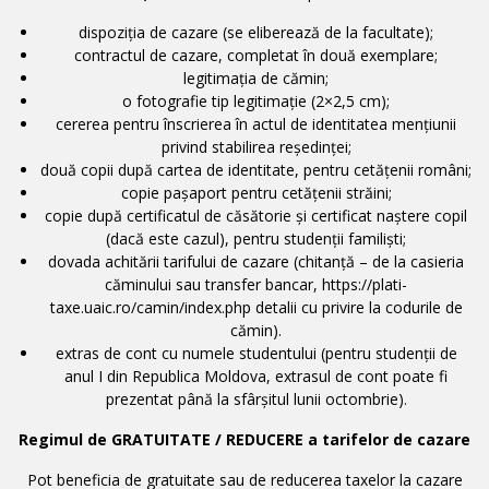
dispoziţia de cazare (se eliberează de la facultate);
contractul de cazare, completat în două exemplare;
legitimaţia de cămin;
o fotografie tip legitimație (2×2,5 cm);
cererea pentru înscrierea în actul de identitatea mențiunii
privind stabilirea reşedinţei;
două copii după cartea de identitate, pentru cetăţenii români;
copie paşaport pentru cetăţenii străini;
copie după certificatul de căsătorie și certificat naștere copil
(dacă este cazul), pentru studenții familiști;
dovada achitării tarifului de cazare (chitanță – de la casieria
căminului sau transfer bancar, https://plati-
taxe.uaic.ro/camin/index.php detalii cu privire la codurile de
cămin).
extras de cont cu numele studentului (pentru studenții de
anul I din Republica Moldova, extrasul de cont poate fi
prezentat până la sfârșitul lunii octombrie).
Regimul de GRATUITATE / REDUCERE a tarifelor de cazare
Pot beneficia de gratuitate sau de reducerea taxelor la cazare