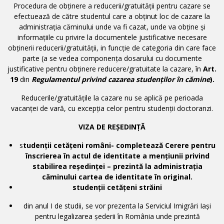
Procedura de obținere a reducerii/gratuității pentru cazare se
efectuează de către studentul care a obținut loc de cazare la
administrația căminului unde va fi cazat, unde va obține și
informațiile cu privire la documentele justificative necesare
obținerii reducerii/gratuității, in funcție de categoria din care face
parte (a se vedea componența dosarului cu documente
justificative pentru obținere reducere/gratuitate la cazare, în
Art.
19
din
Regulamentul privind cazarea studenților în cămine
).
Reducerile/gratuitățile la cazare nu se aplică pe perioada
vacanței de vară, cu excepția celor pentru studenții doctoranzi.
VIZA DE REȘEDINȚĂ
s
tudenții cetățeni români- completează Cerere pentru
înscrierea în actul de identitate a mențiunii privind
stabilirea reședinței – prezintă la administrația
căminului cartea de identitate în original.
studenții cetățeni străini
din anul I de studii, se vor prezenta la Serviciul Imigrări Iași
pentru legalizarea șederii în România unde prezintă