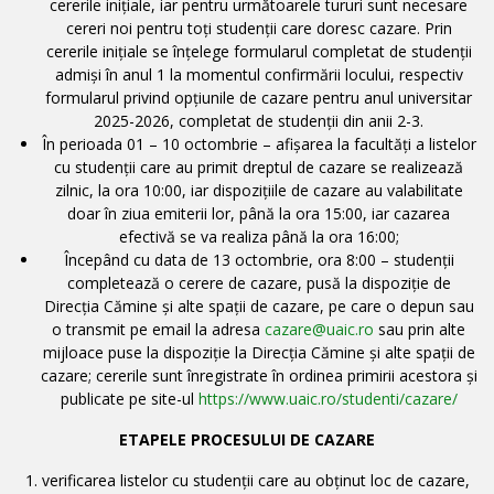
cererile inițiale, iar pentru următoarele tururi sunt necesare
cereri noi pentru toți studenții care doresc cazare. Prin
cererile inițiale se înțelege formularul completat de studenții
admiși în anul 1 la momentul confirmării locului, respectiv
formularul privind opțiunile de cazare pentru anul universitar
2025-2026, completat de studenții din anii 2-3.
În perioada 01 – 10 octombrie – afișarea la facultăți a listelor
cu studenții care au primit dreptul de cazare se realizează
zilnic, la ora 10:00, iar dispozițiile de cazare au valabilitate
doar în ziua emiterii lor, până la ora 15:00, iar cazarea
efectivă se va realiza până la ora 16:00;
Începând cu data de 13 octombrie, ora 8:00 – studenții
completează o cerere de cazare, pusă la dispoziție de
Direcţia Cămine şi alte spaţii de cazare, pe care o depun sau
o transmit pe email la adresa
cazare@uaic.ro
sau prin alte
mijloace puse la dispoziție la Direcția Cămine și alte spații de
cazare; cererile sunt înregistrate în ordinea primirii acestora și
publicate pe site-ul
https://www.uaic.ro/studenti/cazare/
ETAPELE PROCESULUI DE CAZARE
1. verificarea listelor cu studenții care au obținut loc de cazare,