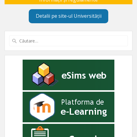
Detalii pe site-ul Universității
Caută
după: