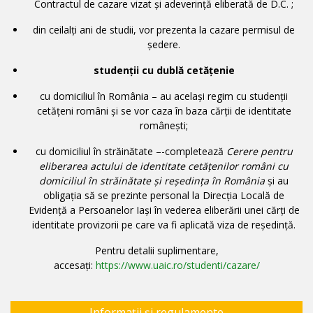
Contractul de cazare vizat și adeverință eliberată de D.C. ;
din ceilalți ani de studii, vor prezenta la cazare permisul de
ședere.
studenții cu dublă cetățenie
cu domiciliul în România – au același regim cu studenții
cetățeni români și se vor caza în baza cărții de identitate
românești;
cu domiciliul în străinătate –-completează
Cerere pentru
eliberarea actului de identitate cetățenilor români cu
domiciliul în străinătate și reședința în România
și au
obligația să se prezinte personal la Direcția Locală de
Evidență a Persoanelor Iași în vederea eliberării unei cărți de
identitate provizorii pe care va fi aplicată viza de reședință.
Pentru detalii suplimentare,
accesați:
https://www.uaic.ro/studenti/cazare/
Informații și regulamente