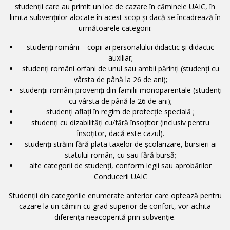
studenții care au primit un loc de cazare în căminele UAIC, în
limita subvențiilor alocate în acest scop și dacă se încadrează în
următoarele categorii:
studenți români – copii ai personalului didactic și didactic
auxiliar;
studenți români orfani de unul sau ambii părinți (studenți cu
vârsta de până la 26 de ani);
studenții români proveniți din familii monoparentale (studenți
cu vârsta de până la 26 de ani);
studenți aflați în regim de protecție specială ;
studenți cu dizabilități cu/fără însoțitor (inclusiv pentru
însoțitor, dacă este cazul).
studenți străini fără plata taxelor de școlarizare, bursieri ai
statului român, cu sau fără bursă;
alte categorii de studenți, conform legii sau aprobărilor
Conducerii UAIC
Studenții din categoriile enumerate anterior care optează pentru
cazare la un cămin cu grad superior de confort, vor achita
diferența neacoperită prin subvenție.