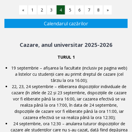
«
1
2
3
4
5
6
7
8
»
Calendarul cazărilor
Cazare, anul universitar 2025-2026
TURUL 1
19 septembrie – afişarea la facultate (inclusiv pe pagina web)
a listelor cu studenții care au primit dreptul de cazare (cel
târziu la ora 16.00);
22, 23, 24 septembrie – eliberarea dispoziţiilor individuale de
cazare (în zilele de 22 şi 23 septembrie, dispozițiile de cazare
vor fi eliberate până la ora 16:00, iar cazarea efectivă se va
realiza până la ora 17:00, în data de 24 septembrie,
dispozițiile de cazare vor fi eliberate până la ora 11:00, iar
cazarea efectivă se va realiza până la ora 12:30);
24 septembrie, ora 12:30 – anularea tuturor dispoziţiilor de
cazare ale studenţilor care nu s-au cazat, dată fiind depăşirea