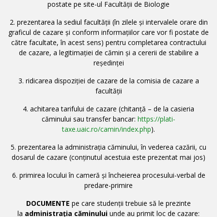
postate pe site-ul Facultății de Biologie
2. prezentarea la sediul facultății (în zilele și intervalele orare din
graficul de cazare și conform informațiilor care vor fi postate de
către facultate, în acest sens) pentru completarea contractului
de cazare, a legitimației de cămin și a cererii de stabilire a
reședinței
3. ridicarea dispoziției de cazare de la comisia de cazare a
facultății
4. achitarea tarifului de cazare (chitanță – de la casieria
căminului sau transfer bancar:
https://plati-
taxe.uaic.ro/camin/index.php
).
5. prezentarea la administrația căminului, în vederea cazării, cu
dosarul de cazare (conținutul acestuia este prezentat mai jos)
6. primirea locului în cameră și încheierea procesului-verbal de
predare-primire
DOCUMENTE
pe care studenții trebuie să le prezinte
la
administrația căminului
unde au primit loc de cazare: