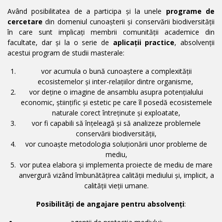
Având posibilitatea de a participa şi la unele
programe de
cercetare
din domeniul cunoaşterii şi conservării biodiversităţii
în care sunt implicaţi membrii comunităţii academice din
facultate, dar şi la o serie de
aplicaţii practice
, absolvenţii
acestui program de studii masterale:
vor acumula o bună cunoaştere a complexităţii
ecosistemelor şi inter-relaţiilor dintre organisme,
vor deţine o imagine de ansamblu asupra potenţialului
economic, ştiinţific şi estetic pe care îl posedă ecosistemele
naturale corect întreţinute şi exploatate,
vor fi capabili să înţeleagă şi să analizeze problemele
conservării biodiversităţii,
vor cunoaşte metodologia soluţionării unor probleme de
mediu,
vor putea elabora şi implementa proiecte de mediu de mare
anvergură vizând îmbunătăţirea calităţii mediului şi, implicit, a
calităţii vieţii umane.
Posibilităţi de angajare pentru absolvenţi
: