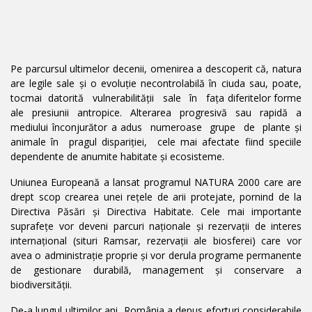
Pe parcursul ultimelor decenii, omenirea a descoperit că, natura
are legile sale şi o evoluţie necontrolabilă în ciuda sau, poate,
tocmai datorită vulnerabilităţii sale în faţa diferitelor forme
ale presiunii antropice. Alterarea progresivă sau rapidă a
mediului înconjurător a adus numeroase grupe de plante şi
animale în pragul dispariţiei, cele mai afectate fiind speciile
dependente de anumite habitate şi ecosisteme.
Uniunea Europeană a lansat programul NATURA 2000 care are
drept scop crearea unei reţele de arii protejate, pornind de la
Directiva Păsări şi Directiva Habitate. Cele mai importante
suprafeţe vor deveni parcuri naţionale şi rezervaţii de interes
internaţional (situri Ramsar, rezervaţii ale biosferei) care vor
avea o administraţie proprie şi vor derula programe permanente
de gestionare durabilă, management şi conservare a
biodiversităţii.
De-a lungul ultimilor ani, România a depus eforturi considerabile