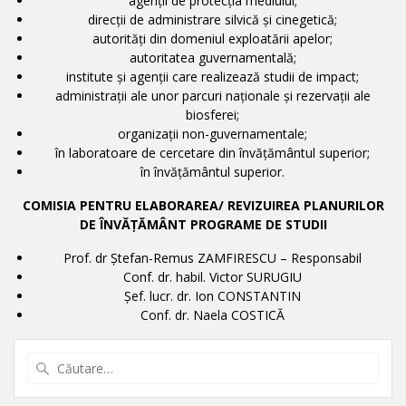
agenţii de protecţia mediului;
direcţii de administrare silvică şi cinegetică;
autorităţi din domeniul exploatării apelor;
autoritatea guvernamentală;
institute şi agenţii care realizează studii de impact;
administraţii ale unor parcuri naţionale şi rezervaţii ale
biosferei;
organizaţii non-guvernamentale;
în laboratoare de cercetare din învăţământul superior;
în învăţământul superior.
COMISIA PENTRU ELABORAREA/ REVIZUIREA PLANURILOR
DE ÎNVĂŢĂMÂNT PROGRAME DE STUDII
Prof. dr Ștefan-Remus ZAMFIRESCU – Responsabil
Conf. dr. habil. Victor SURUGIU
Șef. lucr. dr. Ion CONSTANTIN
Conf. dr. Naela COSTICĂ
Caută
după: