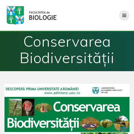
Skip
to
content
Conservarea
Biodiversității