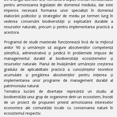
pentru armonizarea legislaţiei din domeniul mediului, dar este
imperios necesară formarea unor specialişti în domeniul
elaborării politicilor şi strategiilor de mediu pe termen lung în
vederea conservării biodiversităţii şi exploatării durabile a
resurselor naturale, precum şi pentru implementarea practică a
acestora.
Programul de studii masterale funcţionează încă de la mijlocul
anilor ’90 şi urmăreşte să asigure absolvenţilor competenţă
ştiinţifică, administrativă şi juridică în problemele impuse de
managementul durabil al biodiversităţii ecosistemelor şi
resurselor naturale. Planul de învăţământ urmăreşte creşterea
gradului de aplicabilitate practică a cunoştinţelor teoretice
acumulate şi pregătirea absolvenţilor pentru iniţierea şi
implementarea unor programe de management durabil al
patrimoniului natural.
Tematica lucrării de disertaţie reprezintă un studiu al
biodiversităţii unui grup de organisme dintr-un ecosistem, însoţit
de un proiect de propuneri privind armonizarea intereselor
economice ale comunităţii locale cu conservarea naturii în
ecosistemul respectiv.