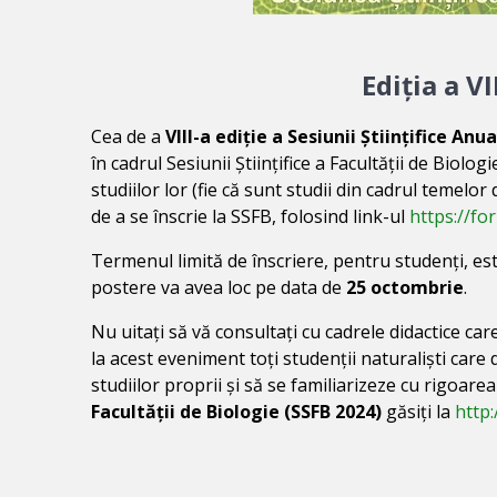
Ediția a V
Cea de a
VIII-a ediție a Sesiunii Științifice An
în cadrul Sesiunii Științifice a Facultății de Biolo
studiilor lor (fie că sunt studii din cadrul temelor
de a se înscrie la SSFB, folosind link-ul
https://fo
Termenul limită de înscriere, pentru studenți, es
postere va avea loc pe data de
25 octombrie
.
Nu uitați să vă consultați cu cadrele didactice ca
la acest eveniment toți studenții naturaliști care
studiilor proprii și să se familiarizeze cu rigoarea
Facultății de Biologie (SSFB 2024)
găsiți la
http: