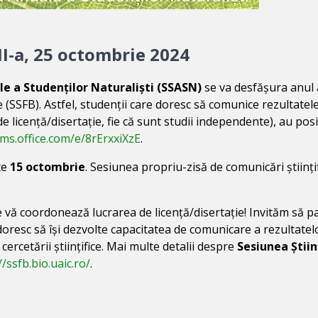
III-a, 25 octombrie 2024
uale a Studenților Naturaliști (SSASN)
se va desfășura anul 
gie (SSFB). Astfel, studenții care doresc să comunice rezultatel
 de licență/disertație, fie că sunt studii independente), au posi
rms.office.com/e/8rErxxiXzE
.
te
15 octombrie
. Sesiunea propriu-zisă de comunicări științif
re vă coordonează lucrarea de licență/disertație! Invităm să pa
 doresc să își dezvolte capacitatea de comunicare a rezultatel
 cercetării științifice. Mai multe detalii despre
Sesiunea Știin
//ssfb.bio.uaic.ro/
.