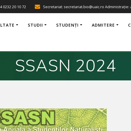
4 0232 20 10 72
Secretariat: secretariat.bio@uaic.ro Administrație:
ULTATE
STUDII
STUDENȚI
ADMITERE
SSASN 2024