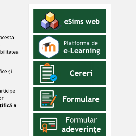
acesta
e
bilitatea
ice și
rticipe
or
țifică a