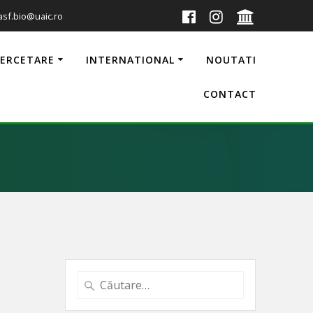
 asf.bio@uaic.ro
CERCETARE
INTERNATIONAL
NOUTATI
CONTACT
Caută
după: