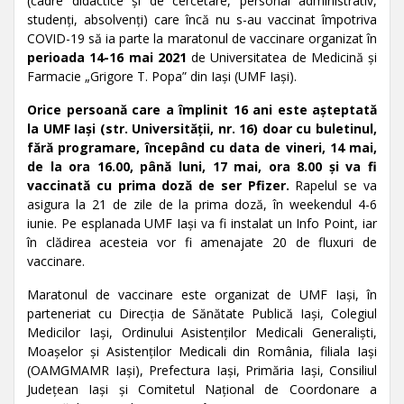
(cadre didactice și de cercetare, personal administrativ,
studenți, absolvenți) care încă nu s-au vaccinat împotriva
COVID-19 să ia parte la maratonul de vaccinare organizat în
perioada 14-16 mai 2021
de Universitatea de Medicină și
Farmacie „Grigore T. Popa” din Iași (UMF Iași).
Orice persoană care a împlinit 16 ani este așteptată
la UMF Iași (str. Universității, nr. 16) doar cu buletinul,
fără programare, începând cu data de vineri, 14 mai,
de la ora 16.00, până luni, 17 mai, ora 8.00 și va fi
vaccinată cu prima doză de ser Pfizer.
Rapelul se va
asigura la 21 de zile de la prima doză, în weekendul 4-6
iunie. Pe esplanada UMF Iași va fi instalat un Info Point, iar
în clădirea acesteia vor fi amenajate 20 de fluxuri de
vaccinare.
Maratonul de vaccinare este organizat de UMF Iași, în
parteneriat cu Direcția de Sănătate Publică Iași, Colegiul
Medicilor Iași, Ordinului Asistenţilor Medicali Generalişti,
Moaşelor şi Asistenţilor Medicali din România, filiala Iași
(OAMGMAMR Iași), Prefectura Iași, Primăria Iași, Consiliul
Județean Iași și Comitetul Național de Coordonare a