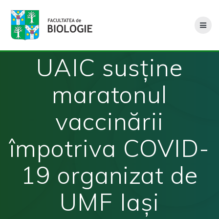
Skip
to
content
UAIC susține
maratonul
vaccinării
împotriva COVID-
19 organizat de
UMF Iași