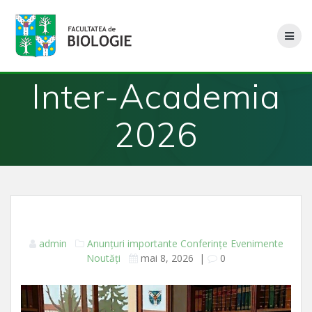
Skip
to
content
Inter-Academia
2026
admin
Anunțuri importante
Conferințe
Evenimente
Noutăți
mai 8, 2026
|
0