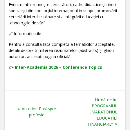
Evenimentul reunește cercetători, cadre didactice și tineri
specialiști din consorțiul internațional în scopul promovării
cercetării interdisciplinare și a integrării educației cu
tehnologiile de vârf.
🔗 Informații utile
Pentru a consulta lista completă a tematicilor acceptate,
detalii despre trimiterea rezumatelor (abstracts) și ghidul
autorilor, accesați pagina oficială:
👉
Inter-Academia 2026 – Conference Topics
Navigare
Articolul
Următor:
📊
în
următor:
PROGRAMUL
Articolul
Anterior:
Pași spre
„MARATONUL
anterior:
profesie
articole
EDUCAȚIEI
FINANCIARE”