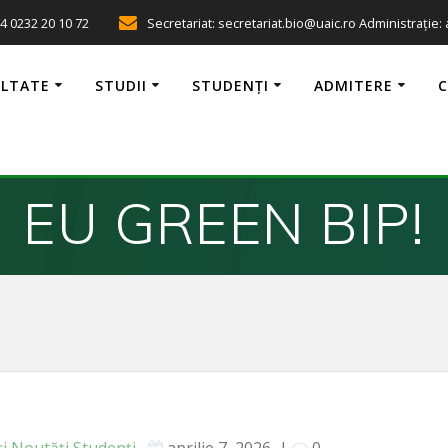
4 0232 20 10 72
Secretariat: secretariat.bio@uaic.ro Administrație:
ULTATE
STUDII
STUDENȚI
ADMITERE
EU GREEN BIP!
ți
Noutăți
Studenți
aprilie 7, 2026
|
0