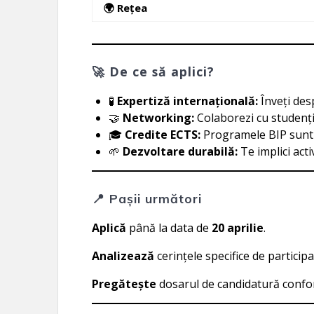
🌍 Rețea
🚀 De ce să aplici?
🧪
Expertiză internațională:
Înveți des
🤝
Networking:
Colaborezi cu studenți 
🎓
Credite ECTS:
Programele BIP sunt 
🌱
Dezvoltare durabilă:
Te implici act
📍 Pașii următori
Aplică
până la data de
20 aprilie
.
Analizează
cerințele specifice de partici
Pregătește
dosarul de candidatură confor