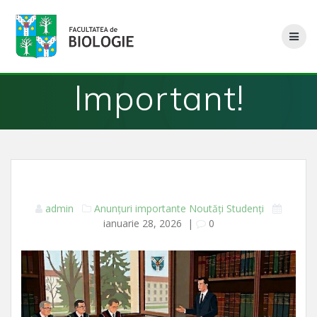
Skip
to
content
Important!
admin
Anunțuri importante
Noutăți
Studenți
ianuarie 28, 2026
|
0