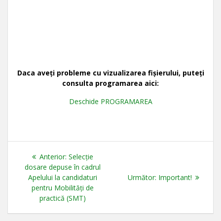
Daca aveți probleme cu vizualizarea fișierului, puteți
consulta programarea aici:
Deschide PROGRAMAREA
Navigare
Articolul
Anterior:
Selecție
în
anterior:
dosare depuse în cadrul
Articolul
Apelului la candidaturi
Următor:
Important!
articole
următor:
pentru Mobilități de
practică (SMT)