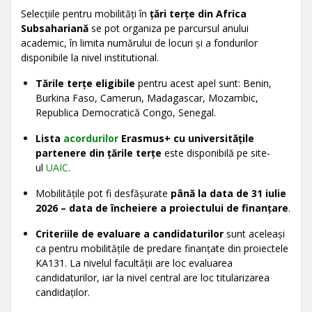
Selecțiile pentru mobilități în
țări terțe din Africa
Subsahariană
se pot organiza pe parcursul anului
academic, în limita numărului de locuri şi a fondurilor
disponibile la nivel institutional.
Tările terţe eligibile
pentru acest apel sunt: Benin,
Burkina Faso, Camerun, Madagascar, Mozambic,
Republica Democratică Congo, Senegal.
Lista
acordurilor
Erasmus+ cu universităţile
partenere din ţările terţe
este disponibilă pe site-
ul
UAIC
.
Mobilităţile pot fi desfăşurate
până la data de 31 iulie
2026 – data de încheiere a proiectului de finanţare
.
Criteriile de evaluare a candidaturilor
sunt aceleaşi
ca pentru mobilităţile de predare finanţate din proiectele
KA131. La nivelul facultăţii are loc evaluarea
candidaturilor, iar la nivel central are loc titularizarea
candidaţilor.