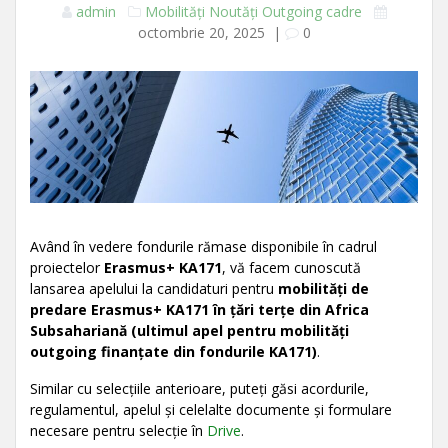
admin
Mobilități
Noutăți
Outgoing cadre
octombrie 20, 2025
|
0
Având în vedere fondurile rămase disponibile în cadrul
proiectelor
Erasmus+ KA171
, vă facem cunoscută
lansarea apelului la candidaturi pentru
mobilități de
predare Erasmus+ KA171 în ţări terţe din Africa
Subsahariană (ultimul apel pentru mobilităţi
outgoing finanţate din fondurile KA171)
.
Similar cu selecțiile anterioare, puteți găsi acordurile,
regulamentul, apelul și celelalte documente și formulare
necesare pentru selecție în
Drive
.