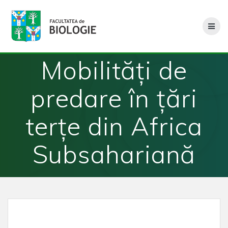
Skip
to
content
Mobilități de
predare în ţări
terţe din Africa
Subsahariană