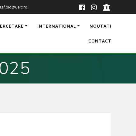
 asf.bio@uaic.ro
CERCETARE
INTERNATIONAL
NOUTATI
CONTACT
2025