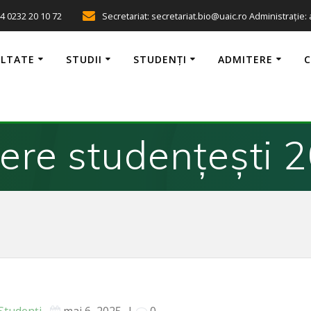
4 0232 20 10 72
Secretariat: secretariat.bio@uaic.ro Administrație:
ULTATE
STUDII
STUDENȚI
ADMITERE
ere studenţeşti 
Studenți
mai 6, 2025
|
0