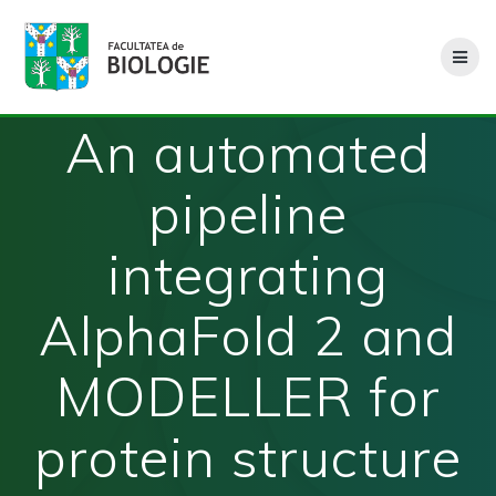
Skip
to
content
An automated
pipeline
integrating
AlphaFold 2 and
MODELLER for
protein structure