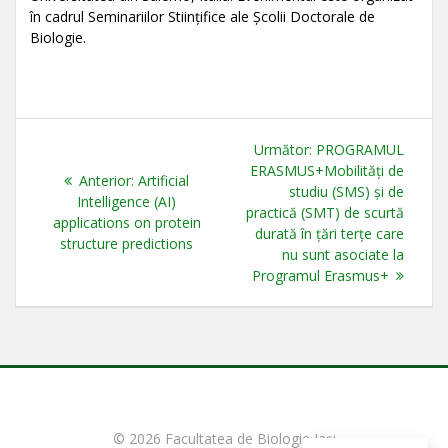
în cadrul Seminariilor Stiințifice ale Școlii Doctorale de
Biologie.
Navigare
Articolul
Următor:
PROGRAMUL
în
următor:
ERASMUS+Mobilități de
Articolul
Anterior:
Artificial
studiu (SMS) şi de
anterior:
Intelligence (AI)
articole
practică (SMT) de scurtă
applications on protein
durată în ţări terţe care
structure predictions
nu sunt asociate la
Programul Erasmus+
© 2026 Facultatea de Biologie Iași