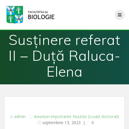
Skip
to
content
Susținere referat
II – Duță Raluca-
Elena
admin
Anunțuri importante
Noutăți
Școală doctorală
septembrie 13, 2023
|
0