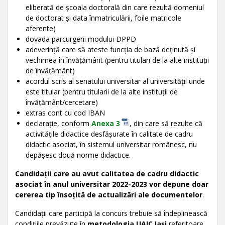
eliberată de școala doctorală din care rezultă domeniul
de doctorat și data înmatriculării, foile matricole
aferente)
dovada parcurgerii modului DPPD
adeverință care să ateste funcția de bază deținută și
vechimea în învățământ (pentru titulari de la alte instituții
de învățământ)
acordul scris al senatului universitar al universității unde
este titular (pentru titularii de la alte instituții de
învățământ/cercetare)
extras cont cu cod IBAN
declarație, conform
Anexa 3
, din care să rezulte că
activitățile didactice desfășurate în calitate de cadru
didactic asociat, în sistemul universitar românesc, nu
depășesc două norme didactice.
Candidații care au avut calitatea de cadru didactic
asociat în anul universitar 2022-2023 vor depune doar
cererea tip însoțită de actualizări ale documentelor
.
Candidații care participă la concurs trebuie să îndeplinească
condițiile prevăzute în
metodologia UAIC Iași
referitoare