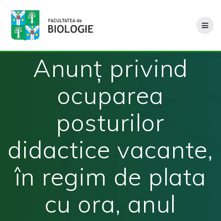
Skip
to
content
Anunț privind
ocuparea
posturilor
didactice vacante,
în regim de plata
cu ora, anul