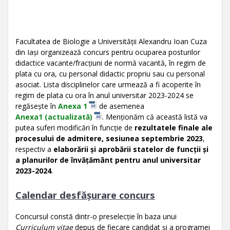
Facultatea de Biologie a Universității Alexandru Ioan Cuza
din Iași organizează concurs pentru ocuparea posturilor
didactice vacante/fracțiuni de normă vacantă, în regim de
plata cu ora, cu personal didactic propriu sau cu personal
asociat. Lista disciplinelor care urmează a fi acoperite în
regim de plata cu ora în anul universitar 2023-2024 se
regăsește în
Anexa 1
de asemenea
Anexa1 (actualizată)
. Menționăm că această listă va
putea suferi modificări în funcție de
rezultatele finale ale
procesului de admitere, sesiunea septembrie 2023
,
respectiv a
elaborării și aprobării statelor de funcții și
a planurilor de învățământ pentru anul universitar
2023-2024
.
Calendar desfășurare concurs
Concursul constă dintr-o preselecție în baza unui
Curriculum vitae
depus de fiecare candidat și a programei