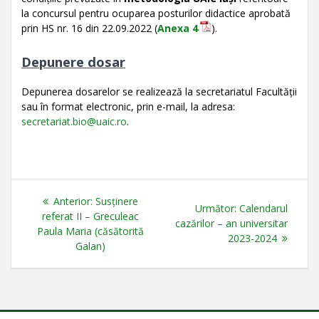
la concursul pentru ocuparea posturilor didactice aprobată
prin HS nr. 16 din 22.09.2022 (
Anexa 4
).
Depunere dosar
Depunerea dosarelor se realizează la secretariatul Facultății
sau în format electronic, prin e-mail, la adresa:
secretariat.bio@uaic.ro
.
Navigare
Articolul
Anterior:
Susținere
Articolul
Următor:
Calendarul
în
anterior:
referat II – Greculeac
următor:
cazărilor – an universitar
Paula Maria (căsătorită
2023-2024
articole
Galan)