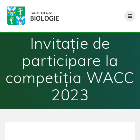
Skip
to
content
Invitație de
participare la
competiția WACC
2023