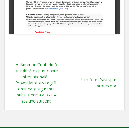
Navigare
Articolul
Anterior:
Conferință
în
anterior:
științifică cu participare
internațională –
Articolul
Următor:
Pași spre
articole
Provocări și strategii în
următor:
profesie
ordinea și siguranța
publică ediția a IX-a –
sesiune studenți