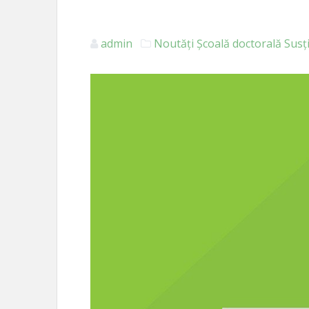
admin
Noutăți
Școală doctorală
Susț