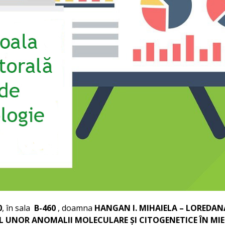
0
, în sala
B-460
, doamna
HANGAN I. MIHAIELA – LOREDAN
L UNOR ANOMALII MOLECULARE ŞI CITOGENETICE ÎN M