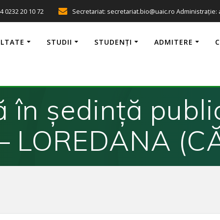
4 0232 20 10 72
Secretariat: secretariat.bio@uaic.ro Administrație:
ULTATE
STUDII
STUDENȚI
ADMITERE
ză în ședință pub
A – LOREDANA (C