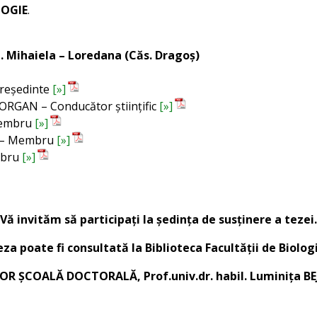
LOGIE
.
. Mihaiela – Loredana (Căs. Dragoș)
 Președinte
[»]
 GORGAN – Conducător științific
[»]
 Membru
[»]
A – Membru
[»]
embru
[»]
Vă invităm să participaţi la şedinţa de susţinere a tezei.
za poate fi consultată la Biblioteca Facultăţii de Biolog
OR ŞCOALĂ DOCTORALĂ, Prof.univ.dr. habil. Luminiţa B