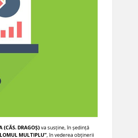
A (CĂS. DRAGOŞ)
va susţine, în şedinţă
IELOMUL MULTIPLU”
, în vederea obţinerii