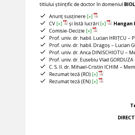
titlului ştiinţific de doctor în domeniul
BIO
Anunț susținere
[»]
CV
[»]
și listă lucrări
[»]
:
Hangan I
Comisie-Decizie
[»]
Prof. univ. dr. habil. Lucian HRIŢCU –
Prof. univ. dr. habil. Dragoş – Lucian
Prof. univ. dr. Anca DINISCHIOTU –
Prof. univ. dr. Eusebiu Vlad GORDUZ
C. S. II. dr. Mihael-Cristin ICHIM – M
Rezumat teză (RO)
[»]
Rezumat teză (EN)
[»]
Te
DIRECT