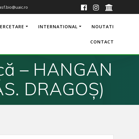
 asf.bio@uaic.ro
CERCETARE
INTERNATIONAL
NOUTATI
CONTACT
lică – HANGAN
ĂS. DRAGOŞ)