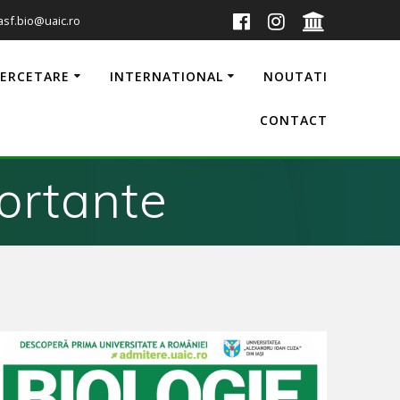
 asf.bio@uaic.ro
CERCETARE
INTERNATIONAL
NOUTATI
CONTACT
ortante