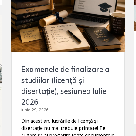
Examenele de finalizare a
studiilor (licență și
disertație), sesiunea Iulie
2026
iunie 29, 2026
Din acest an, lucrările de licență și
disertație nu mai trebuie printate! Te
rugăm să ai pregătite toate documentele