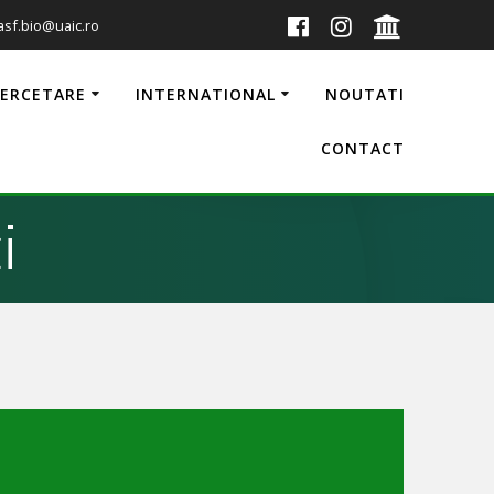
 asf.bio@uaic.ro
CERCETARE
INTERNATIONAL
NOUTATI
CONTACT
i