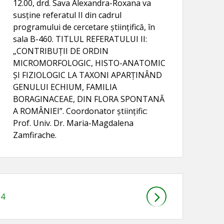
12.00, drd. Sava Alexandra-Roxana va
susţine referatul II din cadrul
programului de cercetare ştiinţifică, în
sala B-460. TITLUL REFERATULUI II:
„CONTRIBUŢII DE ORDIN
MICROMORFOLOGIC, HISTO-ANATOMIC
ŞI FIZIOLOGIC LA TAXONI APARŢINÂND
GENULUI ECHIUM, FAMILIA
BORAGINACEAE, DIN FLORA SPONTANĂ
A ROMÂNIEI”. Coordonator știinţific:
Prof. Univ. Dr. Maria-Magdalena
Zamfirache.
gină
04