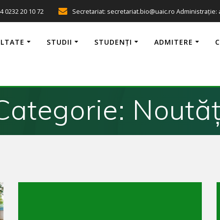
4 0232 20 10 72
Secretariat: secretariat.bio@uaic.ro Administrație:
ULTATE
STUDII
STUDENȚI
ADMITERE
Categorie:
Noutăț