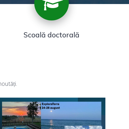
Scoală doctorală
noutăți.