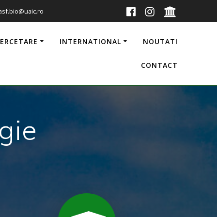
 asf.bio@uaic.ro
CERCETARE
INTERNATIONAL
NOUTATI
CONTACT
gie