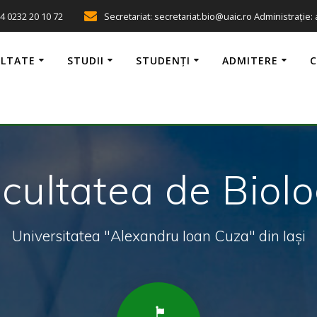
4 0232 20 10 72
Secretariat: secretariat.bio@uaic.ro Administrație:
ULTATE
STUDII
STUDENȚI
ADMITERE
cultatea de Biolo
Universitatea "Alexandru Ioan Cuza" din Iași