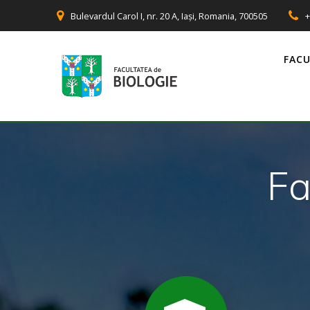
Skip
Bulevardul Carol I, nr. 20 A, Iași, Romania, 700505
+
to
content
FAC
Fa