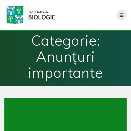
Skip
to
content
Categorie:
Anunțuri
importante