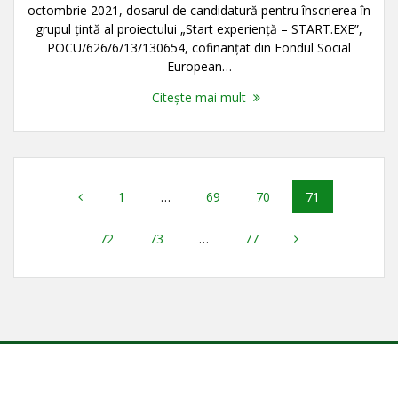
octombrie 2021, dosarul de candidatură pentru înscrierea în
grupul țintă al proiectului „Start experienţă – START.EXE”,
POCU/626/6/13/130654, cofinanţat din Fondul Social
European…
Citește mai mult
Navigare
Pagină
Pagină
Pagină
Pagină
1
…
69
70
71
în
Pagină
Pagină
Pagină
72
73
…
77
articole