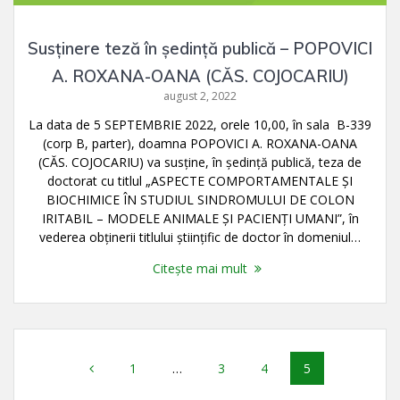
Susținere teză în ședință publică – POPOVICI
A. ROXANA-OANA (CĂS. COJOCARIU)
august 2, 2022
La data de 5 SEPTEMBRIE 2022, orele 10,00, în sala B-339
(corp B, parter), doamna POPOVICI A. ROXANA-OANA
(CĂS. COJOCARIU) va susţine, în şedinţă publică, teza de
doctorat cu titlul „ASPECTE COMPORTAMENTALE ŞI
BIOCHIMICE ÎN STUDIUL SINDROMULUI DE COLON
IRITABIL – MODELE ANIMALE ŞI PACIENŢI UMANI”, în
vederea obţinerii titlului ştiinţific de doctor în domeniul…
Citește mai mult
Navigare
Pagină
Pagină
Pagină
Pagină
1
…
3
4
5
în