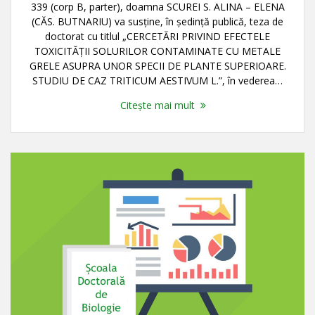
339 (corp B, parter), doamna SCUREI S. ALINA – ELENA
(CĂS. BUTNARIU) va susţine, în şedinţă publică, teza de
doctorat cu titlul „CERCETĂRI PRIVIND EFECTELE
TOXICITĂŢII SOLURILOR CONTAMINATE CU METALE
GRELE ASUPRA UNOR SPECII DE PLANTE SUPERIOARE.
STUDIU DE CAZ TRITICUM AESTIVUM L.”, în vederea…
Citește mai mult