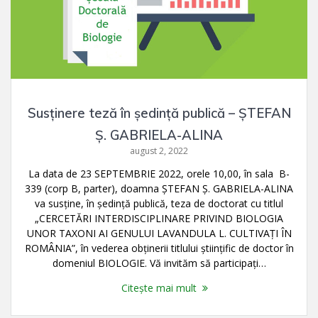
Susținere teză în ședință publică – ŞTEFAN
Ş. GABRIELA-ALINA
august 2, 2022
La data de 23 SEPTEMBRIE 2022, orele 10,00, în sala B-
339 (corp B, parter), doamna ŞTEFAN Ş. GABRIELA-ALINA
va susţine, în şedinţă publică, teza de doctorat cu titlul
„CERCETĂRI INTERDISCIPLINARE PRIVIND BIOLOGIA
UNOR TAXONI AI GENULUI LAVANDULA L. CULTIVAŢI ÎN
ROMÂNIA”, în vederea obţinerii titlului ştiinţific de doctor în
domeniul BIOLOGIE. Vă invităm să participaţi…
Citește mai mult