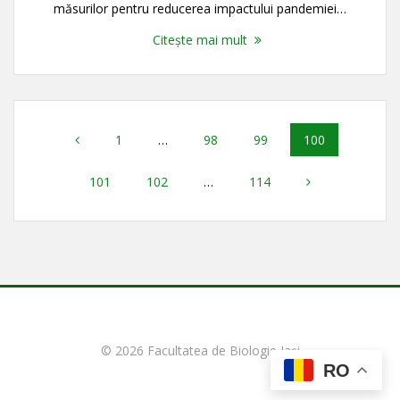
măsurilor pentru reducerea impactului pandemiei…
Citește mai mult
Navigare
Pagină
Pagină
Pagină
Pagină
1
…
98
99
100
în
Pagină
Pagină
Pagină
101
102
…
114
articole
© 2026 Facultatea de Biologie Iași
RO